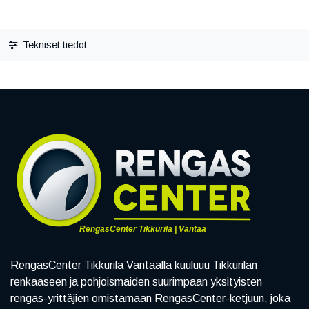
Tekniset tiedot
RengasCenter Tikkurila | Vantaa
RengasCenter Tikkurila Vantaalla kuuluuu Tikkurilan
renkaaseen ja pohjoismaiden suurimpaan yksityisten
rengas-yrittäjien omistamaan RengasCenter-ketjuun, joka