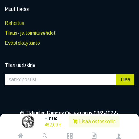
Muut tiedot
Rahoitus
Tilaus- ja toimitusehdot
Evästekäytäntö
Tilaa uutiskirje
Tilaa
© Tikkurilan Rengas Oy, y-tunnus 0865402-5
Hinta:
|
Tietosuojaseloste
Lisää ostoskoriin
482,00
€
Powered by
Legenda EC