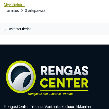
Myyntiehdot
Toimitus: 2-3 arkipäivää
Tekniset tiedot
RengasCenter Tikkurila | Vantaa
RengasCenter Tikkurila Vantaalla kuuluuu Tikkurilan