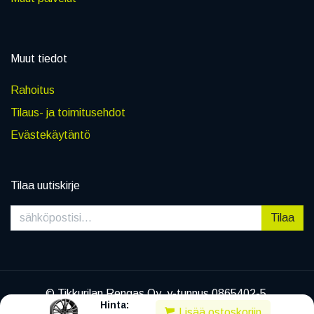
Muut tiedot
Rahoitus
Tilaus- ja toimitusehdot
Evästekäytäntö
Tilaa uutiskirje
Tilaa
© Tikkurilan Rengas Oy, y-tunnus 0865402-5
Hinta:
|
Tietosuojaseloste
Lisää ostoskoriin