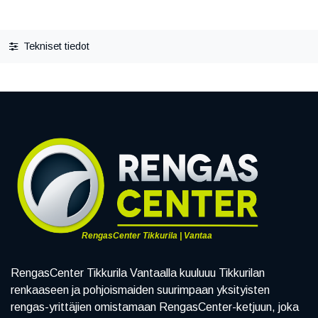
Tekniset tiedot
RengasCenter Tikkurila | Vantaa
RengasCenter Tikkurila Vantaalla kuuluuu Tikkurilan
renkaaseen ja pohjoismaiden suurimpaan yksityisten
rengas-yrittäjien omistamaan RengasCenter-ketjuun, joka