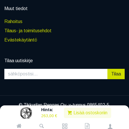
Muut tiedot
Rahoitus
Tilaus- ja toimitusehdot
Evästekäytäntö
Tilaa uutiskirje
Tilaa
© Tikkurilan Rengas Oy, y-tunnus 0865402-5
Hinta:
|
Tietosuojaseloste
Lisää ostoskoriin
263,00
€
Powered by
Legenda EC