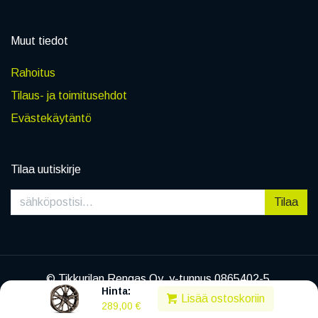
Muut tiedot
Rahoitus
Tilaus- ja toimitusehdot
Evästekäytäntö
Tilaa uutiskirje
Tilaa
© Tikkurilan Rengas Oy, y-tunnus 0865402-5
Hinta:
|
Tietosuojaseloste
Lisää ostoskoriin
289,00
€