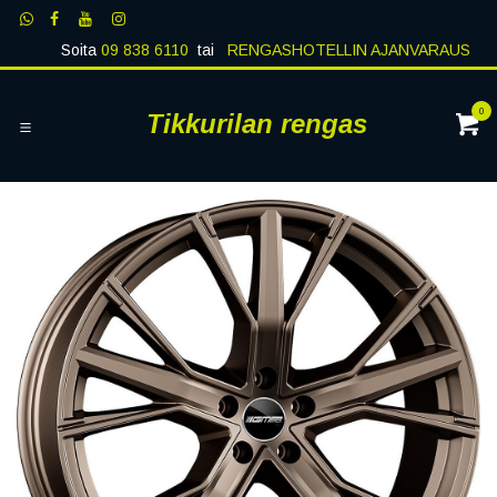
Siirry sisältöön
Soita
09 838 6110
tai
RENGASHOTELLIN AJANVARAUS
0
Tikkurilan rengas