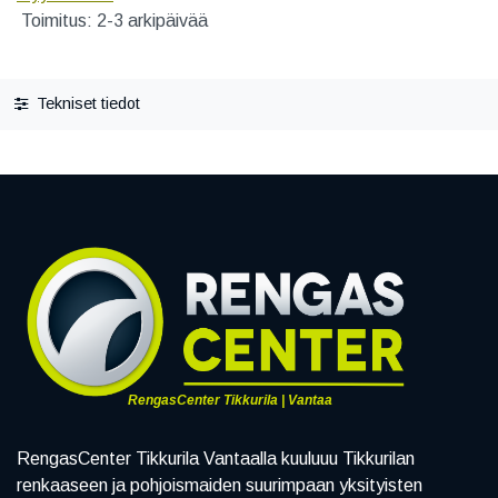
Toimitus: 2-3 arkipäivää
Tekniset tiedot
RengasCenter Tikkurila | Vantaa
RengasCenter Tikkurila Vantaalla kuuluuu Tikkurilan
renkaaseen ja pohjoismaiden suurimpaan yksityisten