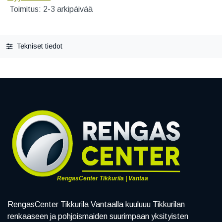
Toimitus: 2-3 arkipäivää
Tekniset tiedot
RengasCenter Tikkurila | Vantaa
RengasCenter Tikkurila Vantaalla kuuluuu Tikkurilan
renkaaseen ja pohjoismaiden suurimpaan yksityisten