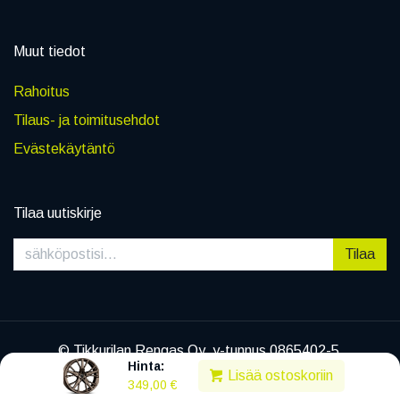
Muut tiedot
Rahoitus
Tilaus- ja toimitusehdot
Evästekäytäntö
Tilaa uutiskirje
Tilaa
© Tikkurilan Rengas Oy, y-tunnus 0865402-5
Hinta:
|
Tietosuojaseloste
Lisää ostoskoriin
349,00
€