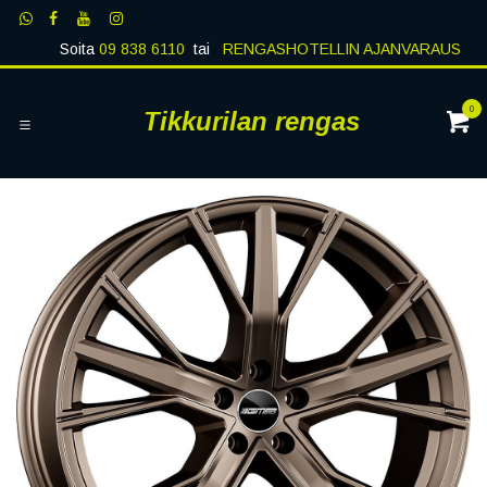
Siirry sisältöön
Soita
09 838 6110
tai
RENGASHOTELLIN AJANVARAUS
0
Tikkurilan rengas