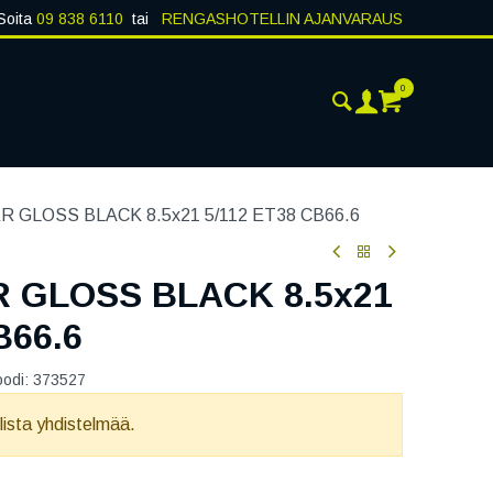
Soita
09 838 6110
tai
RENGASHOTELLIN AJANVARAUS
0
AJANKOHTAISTA
YHTEYSTIEDOT
 GLOSS BLACK 8.5x21 5/112 ET38 CB66.6
 GLOSS BLACK 8.5x21
B66.6
oodi:
373527
llista yhdistelmää.