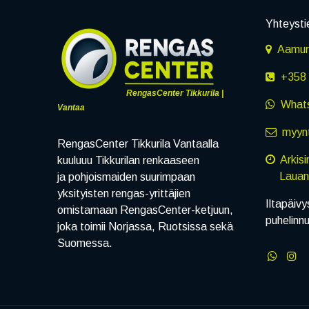
Yhteysti
Aamuru
+358 
RengasCenter Tikkurila |
What
Vantaa
myynt
RengasCenter Tikkurila Vantaalla
Arkis
kuuluuu Tikkurilan renkaaseen
Lauanta
ja pohjoismaiden suurimpaan
yksityisten rengas-yrittäjien
Iltapäivy
omistamaan RengasCenter-ketjuun,
puhelinn
joka toimii Norjassa, Ruotsissa sekä
Suomessa.