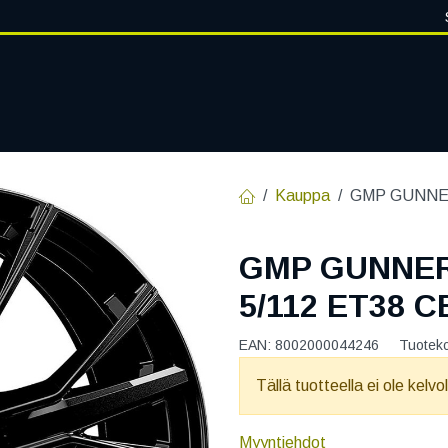
VANTEET
PALVELUT
RENGASHOTELLI
RENGASTIETOA
Kauppa
GMP GUNNER
GMP GUNNER
5/112 ET38 C
EAN:
8002000044246
Tuotek
Tällä tuotteella ei ole kelvo
Myyntiehdot