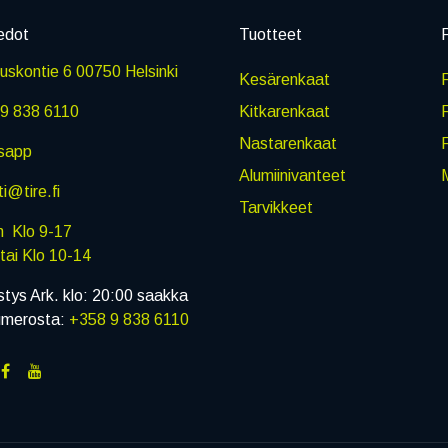
edot
Tuotteet
P
skontie 6 00750 Helsinki
Kesärenkaat
R
9 838 6110
Kitkarenkaat
Nastarenkaat
sapp
Alumiinivanteet
M
i@tire.fi
Tarvikkeet
in Klo 9-17
i Klo 10-14
stys Ark. klo: 20:00 saakka
umerosta:
+358 9 838 6110