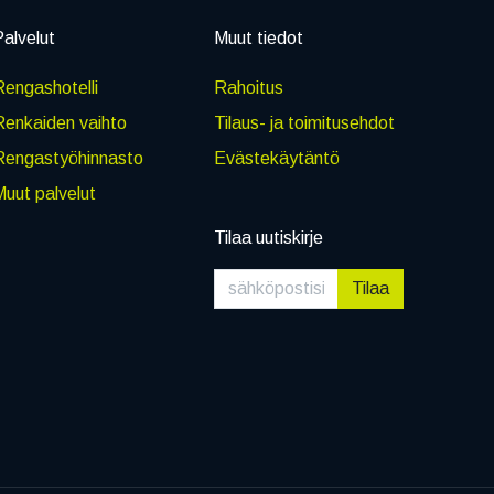
alvelut
Muut tiedot
engashotelli
Rahoitus
Renkaiden vaihto
Tilaus- ja toimitusehdot
Rengastyöhinnasto
Evästekäytäntö
uut palvelut
Tilaa uutiskirje
Tilaa