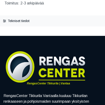
Toimitus: 2-3 arkipäivää
Tekniset tiedot
RengasCenter Tikkurila | Vantaa
RengasCenter Tikkurila Vantaalla kuuluuu Tikkurilan
renkaaseen ja pohjoismaiden suurimpaan yksityisten