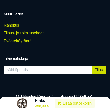
Muut tiedot
Rahoitus
Tilaus- ja toimitusehdot
Evästekäytäntö
Tilaa uutiskirje
Tilaa
© Tikkurilan Rengas Oy, y-tunnus 0865402-5
Hinta:
|
Tietosuojaseloste
Lisää ostoskoriin
358,00
€