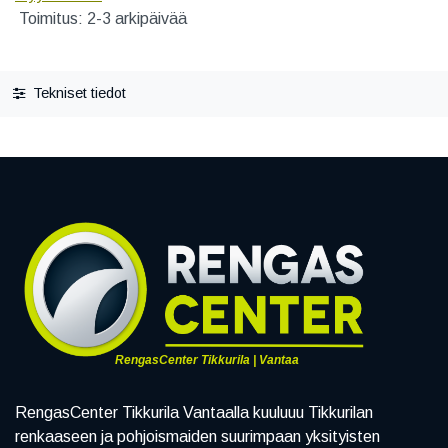
Toimitus: 2-3 arkipäivää
Tekniset tiedot
RengasCenter Tikkurila | Vantaa
RengasCenter Tikkurila Vantaalla kuuluuu Tikkurilan
renkaaseen ja pohjoismaiden suurimpaan yksityisten