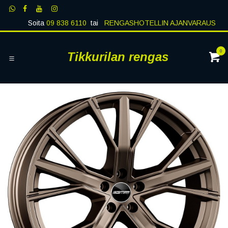
Siirry sisältöön
Soita
09 838 6110
tai
RENGASHOTELLIN AJANVARAUS
0
Tikkurilan rengas