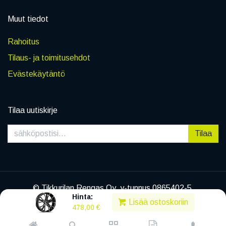
Muut tiedot
Rahoitus
Tilaus- ja toimitusehdot
Evästekäytäntö
Tilaa uutiskirje
Tilaa
© Tikkurilan Rengas Oy, y-tunnus 0865402-5
Hinta:
|
Tietosuojaseloste
Lisää ostoskoriin
478,00
€
Powered by
Legenda EC