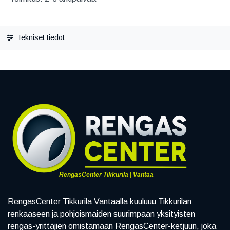
Tekniset tiedot
RengasCenter Tikkurila | Vantaa
RengasCenter Tikkurila Vantaalla kuuluuu Tikkurilan
renkaaseen ja pohjoismaiden suurimpaan yksityisten
rengas-yrittäjien omistamaan RengasCenter-ketjuun, joka