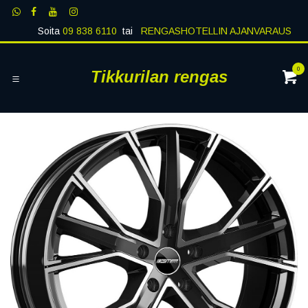
Siirry sisältöön
Soita
09 838 6110
tai
RENGASHOTELLIN AJANVARAUS
0
Tikkurilan rengas