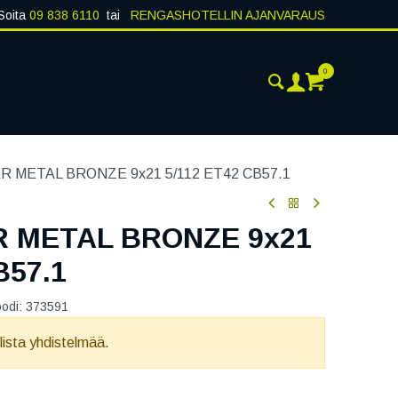
Soita
09 838 6110
tai
RENGASHOTELLIN AJANVARAUS
0
AJANKOHTAISTA
YHTEYSTIEDOT
 METAL BRONZE 9x21 5/112 ET42 CB57.1
 METAL BRONZE 9x21
B57.1
oodi:
373591
llista yhdistelmää.