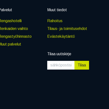
alvelut
Muut tiedot
engashotelli
Rahoitus
Renkaiden vaihto
Tilaus- ja toimitusehdot
Rengastyöhinnasto
Evästekäytäntö
uut palvelut
Tilaa uutiskirje
Tilaa