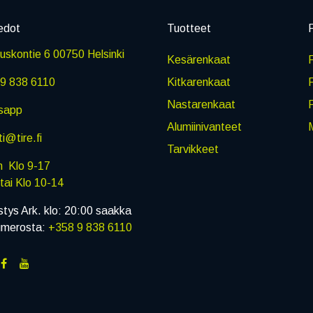
edot
Tuotteet
P
skontie 6 00750 Helsinki
Kesärenkaat
R
9 838 6110
Kitkarenkaat
Nastarenkaat
sapp
Alumiinivanteet
M
i@tire.fi
Tarvikkeet
in Klo 9-17
i Klo 10-14
stys Ark. klo: 20:00 saakka
umerosta:
+358 9 838 6110