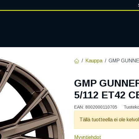
VANTEET
PALVELUT
RENGASHOTELLI
RENGASTIETOA
Kauppa
GMP GUNNER
GMP GUNNER
5/112 ET42 C
EAN:
8002000110705
Tuotek
Tällä tuotteella ei ole kelvo
Myyntiehdot