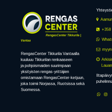
Yhteysti
Aamuru
+358 
RengasCenter Tikkurila |
What
Vantaa
myynt
RengasCenter Tikkurila Vantaalla
Arkis
kuuluuu Tikkurilan renkaaseen
Lauanta
ja pohjoismaiden suurimpaan
yksityisten rengas-yrittäjien
Iltapäivy
omistamaan RengasCenter-ketjuun,
puhelinn
joka toimii Norjassa, Ruotsissa sekä
Suomessa.