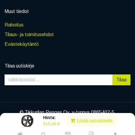
Muut tiedot
Rahoitus
Tilaus- ja toimitusehdot
Evästekäytäntö
Tilaa uutiskirje
Tilaa
© Tikkurilan Rengas Oy, y-tunnus 0865402-5
Hinta:
|
Tietosuojaseloste
Lisää ostoskoriin
515,00
€
Powered by
Legenda EC