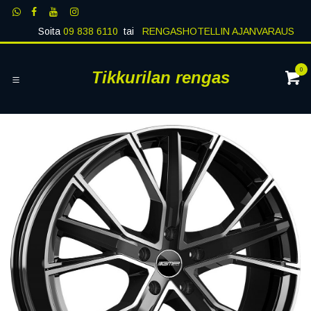
Siirry sisältöön
Soita
09 838 6110
tai
RENGASHOTELLIN AJANVARAUS
0
Tikkurilan rengas