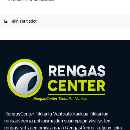
Tekniset tiedot
RengasCenter Tikkurila | Vantaa
RengasCenter Tikkurila Vantaalla kuuluuu Tikkurilan
renkaaseen ja pohjoismaiden suurimpaan yksityisten
rengas-yrittäjien omistamaan RengasCenter-ketjuun, joka