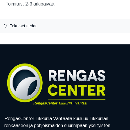
Toimitus: 2-3 arkipäivää
Tekniset tiedot
RengasCenter Tikkurila | Vantaa
RengasCenter Tikkurila Vantaalla kuuluuu Tikkurilan
renkaaseen ja pohjoismaiden suurimpaan yksityisten