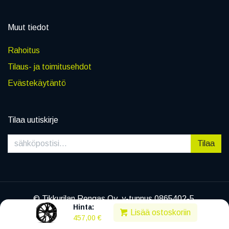
Muut tiedot
Rahoitus
Tilaus- ja toimitusehdot
Evästekäytäntö
Tilaa uutiskirje
Tilaa
© Tikkurilan Rengas Oy, y-tunnus 0865402-5
Hinta:
|
Tietosuojaseloste
Lisää ostoskoriin
457,00
€