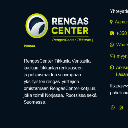
Yhteysti
Aamuru
+358 
RengasCenter Tikkurila |
What
Vantaa
myynt
RengasCenter Tikkurila Vantaalla
Arkis
kuuluuu Tikkurilan renkaaseen
Lauanta
ja pohjoismaiden suurimpaan
yksityisten rengas-yrittäjien
Iltapäivy
omistamaan RengasCenter-ketjuun,
puhelinn
joka toimii Norjassa, Ruotsissa sekä
Suomessa.