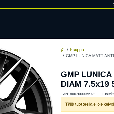
VANTEET
PALVELUT
RENGASHOTELLI
RENGASTIETOA
Kauppa
GMP LUNICA MATT ANTHR
GMP LUNICA
DIAM 7.5x19 
EAN:
8002000055730
Tuotek
Tällä tuotteella ei ole kelvo