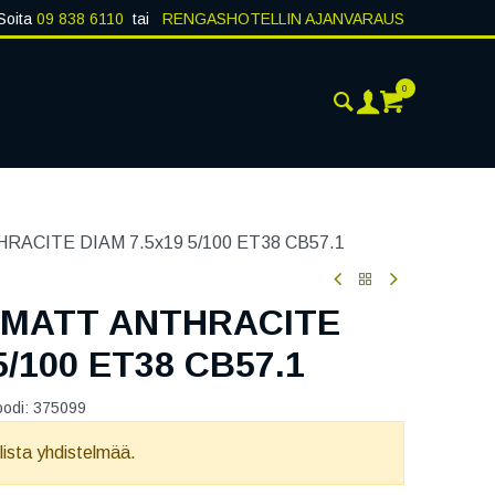
Soita
09 838 6110
tai
RENGASHOTELLIN AJANVARAUS
0
AJANKOHTAISTA
YHTEYSTIEDOT
ACITE DIAM 7.5x19 5/100 ET38 CB57.1
 MATT ANTHRACITE
5/100 ET38 CB57.1
oodi:
375099
llista yhdistelmää.