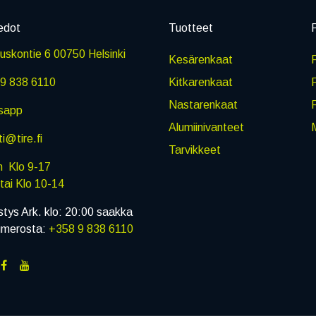
edot
Tuotteet
P
skontie 6 00750 Helsinki
Kesärenkaat
R
9 838 6110
Kitkarenkaat
Nastarenkaat
sapp
Alumiinivanteet
M
i@tire.fi
Tarvikkeet
in Klo 9-17
i Klo 10-14
stys Ark. klo: 20:00 saakka
umerosta:
+358 9 838 6110