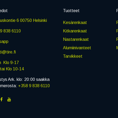
edot
Tuotteet
P
skontie 6 00750 Helsinki
Kesärenkaat
R
9 838 6110
Kitkarenkaat
Nastarenkaat
sapp
Alumiinivanteet
M
i@tire.fi
Tarvikkeet
in Klo 9-17
i Klo 10-14
stys Ark. klo: 20:00 saakka
umerosta:
+358 9 838 6110