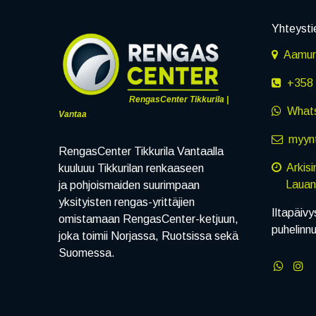
Yhteysti
Aamuru
+358 
RengasCenter Tikkurila |
What
Vantaa
myynt
RengasCenter Tikkurila Vantaalla
Arkis
kuuluuu Tikkurilan renkaaseen
Lauanta
ja pohjoismaiden suurimpaan
yksityisten rengas-yrittäjien
Iltapäivy
omistamaan RengasCenter-ketjuun,
puhelinn
joka toimii Norjassa, Ruotsissa sekä
Suomessa.