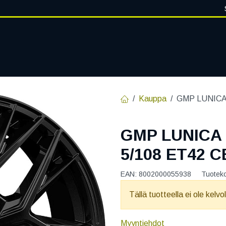
VANTEET
PALVELUT
RENGASHOTELLI
RENGASTIETOA
Kauppa
GMP LUNICA 
GMP LUNICA
5/108 ET42 C
EAN:
8002000055938
Tuotek
Tällä tuotteella ei ole kelvo
Myyntiehdot