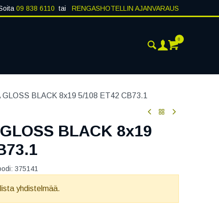
Soita
09 838 6110
tai
RENGASHOTELLIN AJANVARAUS
0
AJANKOHTAISTA
YHTEYSTIEDOT
GLOSS BLACK 8x19 5/108 ET42 CB73.1
 GLOSS BLACK 8x19
B73.1
oodi:
375141
llista yhdistelmää.