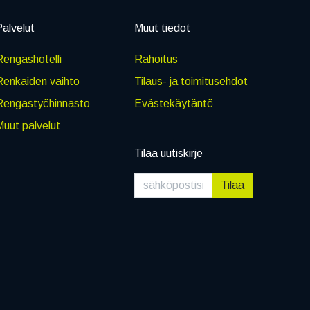
alvelut
Muut tiedot
engashotelli
Rahoitus
Renkaiden vaihto
Tilaus- ja toimitusehdot
Rengastyöhinnasto
Evästekäytäntö
uut palvelut
Tilaa uutiskirje
Tilaa