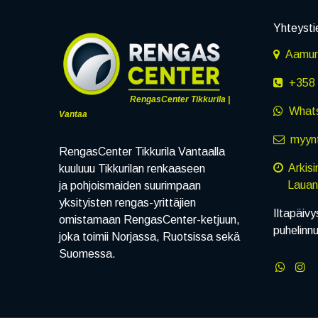
Yhteysti
Aamuru
+358 
RengasCenter Tikkurila |
What
Vantaa
myynt
RengasCenter Tikkurila Vantaalla
Arkis
kuuluuu Tikkurilan renkaaseen
Lauanta
ja pohjoismaiden suurimpaan
yksityisten rengas-yrittäjien
Iltapäivy
omistamaan RengasCenter-ketjuun,
puhelinn
joka toimii Norjassa, Ruotsissa sekä
Suomessa.