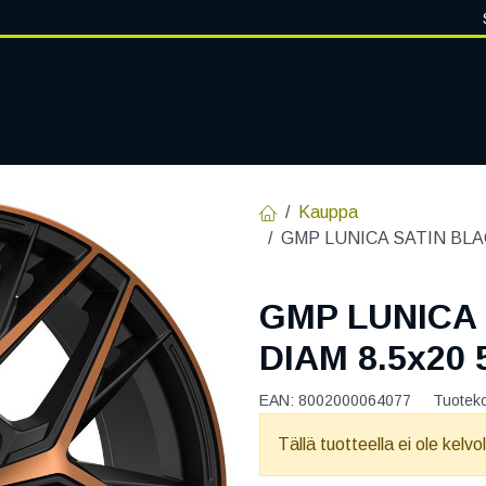
VANTEET
PALVELUT
RENGASHOTELLI
RENGASTIETOA
Kauppa
GMP LUNICA SATIN BLAC
GMP LUNICA
DIAM 8.5x20 
EAN:
8002000064077
Tuotek
Tällä tuotteella ei ole kelvo