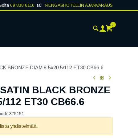
Soita
09 838 6110
tai
RENGASHOTELLIN AJANVARAUS
0
AJANKOHTAISTA
YHTEYSTIEDOT
K BRONZE DIAM 8.5x20 5/112 ET30 CB66.6
 SATIN BLACK BRONZE
5/112 ET30 CB66.6
oodi:
375151
llista yhdistelmää.