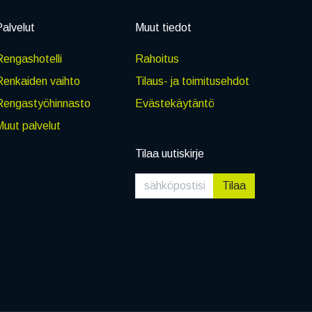
alvelut
Muut tiedot
engashotelli
Rahoitus
Renkaiden vaihto
Tilaus- ja toimitusehdot
Rengastyöhinnasto
Evästekäytäntö
uut palvelut
Tilaa uutiskirje
Tilaa