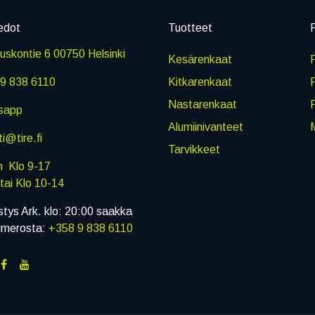
edot
Tuotteet
P
skontie 6 00750 Helsinki
Kesärenkaat
R
9 838 6110
Kitkarenkaat
Nastarenkaat
sapp
Alumiinivanteet
M
i@tire.fi
Tarvikkeet
in Klo 9-17
i Klo 10-14
stys Ark. klo: 20:00 saakka
umerosta:
+358 9 838 6110