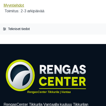
Myyntiehdot
Toimitus: 2-3 arkipäivää
Tekniset tiedot
RengasCenter Tikkurila | Vantaa
RengasCenter Tikkurila Vantaalla kuuluuu Tikkurilan