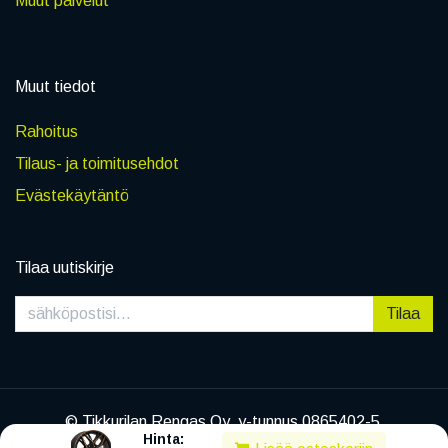
Muut palvelut
Muut tiedot
Rahoitus
Tilaus- ja toimitusehdot
Evästekäytäntö
Tilaa uutiskirje
Tilaa
© Tikkurilan Rengas Oy, y-tunnus 0865402-5
Hinta:
|
Tietosuojaseloste