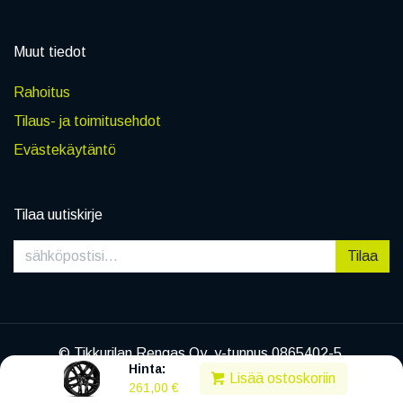
Muut tiedot
Rahoitus
Tilaus- ja toimitusehdot
Evästekäytäntö
Tilaa uutiskirje
Tilaa
© Tikkurilan Rengas Oy, y-tunnus 0865402-5
Hinta:
|
Tietosuojaseloste
Lisää ostoskoriin
261,00
€