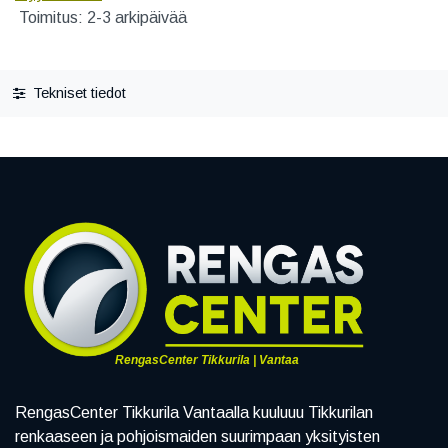
Toimitus: 2-3 arkipäivää
Tekniset tiedot
RengasCenter Tikkurila | Vantaa
RengasCenter Tikkurila Vantaalla kuuluuu Tikkurilan
renkaaseen ja pohjoismaiden suurimpaan yksityisten