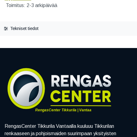
Toimitus: 2-3 arkipäivää
Tekniset tiedot
RengasCenter Tikkurila | Vantaa
RengasCenter Tikkurila Vantaalla kuuluuu Tikkurilan
renkaaseen ja pohjoismaiden suurimpaan yksityisten