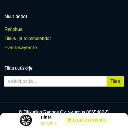
Muut tiedot
Rahoitus
Tilaus- ja toimitusehdot
Evästekäytäntö
Tilaa uutiskirje
Tilaa
© Tikkurilan Rengas Oy, y-tunnus 0865402-5
Hinta:
|
Tietosuojaseloste
Lisää ostoskoriin
294,00
€