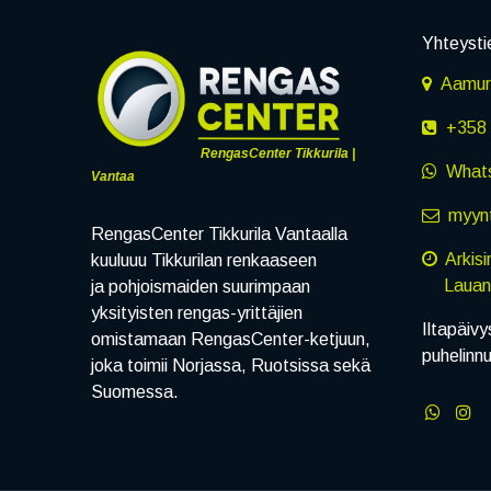
Yhteysti
Aamuru
+358 
RengasCenter Tikkurila |
What
Vantaa
myynt
RengasCenter Tikkurila Vantaalla
Arkis
kuuluuu Tikkurilan renkaaseen
Lauanta
ja pohjoismaiden suurimpaan
yksityisten rengas-yrittäjien
Iltapäivy
omistamaan RengasCenter-ketjuun,
puhelinn
joka toimii Norjassa, Ruotsissa sekä
Suomessa.