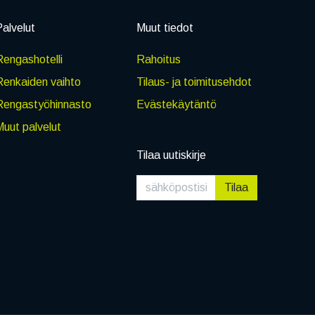
alvelut
Muut tiedot
engashotelli
Rahoitus
Renkaiden vaihto
Tilaus- ja toimitusehdot
Rengastyöhinnasto
Evästekäytäntö
uut palvelut
Tilaa uutiskirje
Tilaa