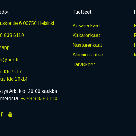
edot
Tuotteet
P
skontie 6 00750 Helsinki
Kesärenkaat
R
9 838 6110
Kitkarenkaat
Nastarenkaat
sapp
Alumiinivanteet
M
i@tire.fi
Tarvikkeet
in Klo 9-17
i Klo 10-14
stys Ark. klo: 20:00 saakka
umerosta:
+358 9 838 6110