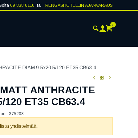
Soita
09 838 6110
tai
RENGASHOTELLIN AJANVARAUS
0
AJANKOHTAISTA
YHTEYSTIEDOT
ACITE DIAM 9.5x20 5/120 ET35 CB63.4
 MATT ANTHRACITE
5/120 ET35 CB63.4
oodi:
375208
llista yhdistelmää.