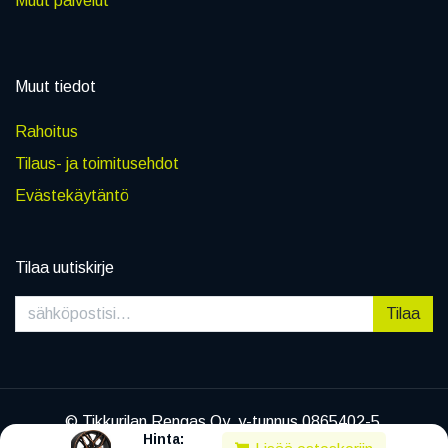
Muut palvelut
Muut tiedot
Rahoitus
Tilaus- ja toimitusehdot
Evästekäytäntö
Tilaa uutiskirje
Tilaa
© Tikkurilan Rengas Oy, y-tunnus 0865402-5
Hinta:
|
Tietosuojaseloste