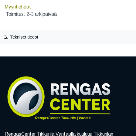
Myyntiehdot
Toimitus: 2-3 arkipäivää
Tekniset tiedot
RengasCenter Tikkurila | Vantaa
RengasCenter Tikkurila Vantaalla kuuluuu Tikkurilan