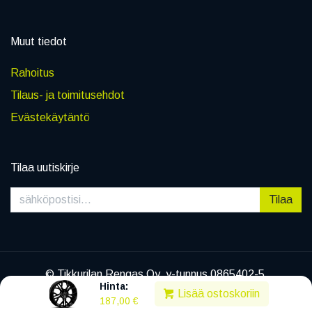
Muut tiedot
Rahoitus
Tilaus- ja toimitusehdot
Evästekäytäntö
Tilaa uutiskirje
Tilaa
© Tikkurilan Rengas Oy, y-tunnus 0865402-5
Hinta:
|
Tietosuojaseloste
Lisää ostoskoriin
187,00
€