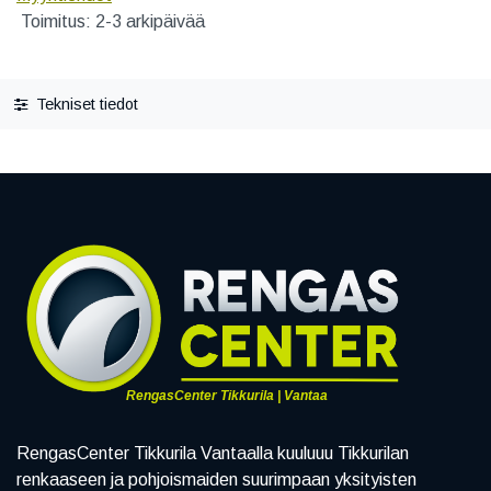
Toimitus: 2-3 arkipäivää
Tekniset tiedot
RengasCenter Tikkurila | Vantaa
RengasCenter Tikkurila Vantaalla kuuluuu Tikkurilan
renkaaseen ja pohjoismaiden suurimpaan yksityisten