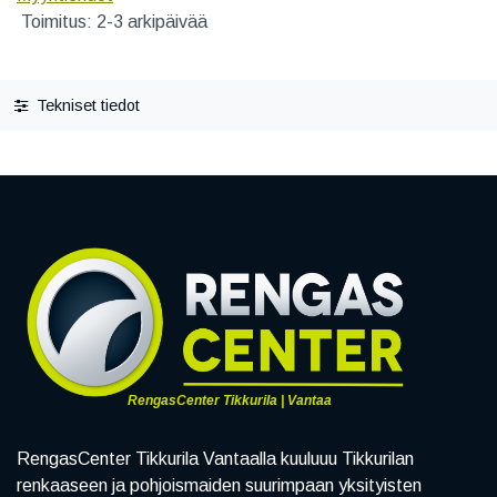
Toimitus: 2-3 arkipäivää
Tekniset tiedot
RengasCenter Tikkurila | Vantaa
RengasCenter Tikkurila Vantaalla kuuluuu Tikkurilan
renkaaseen ja pohjoismaiden suurimpaan yksityisten