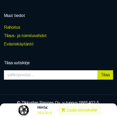
Muut tiedot
Rahoitus
Tilaus- ja toimitusehdot
Evästekäytäntö
Tilaa uutiskirje
Tilaa
© Tikkurilan Rengas Oy, y-tunnus 0865402-5
Hinta:
|
Tietosuojaseloste
Lisää ostoskoriin
264,00
€