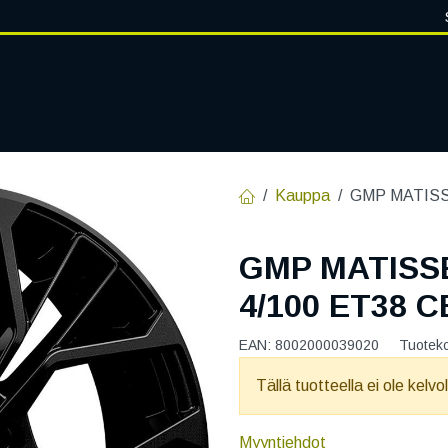
VANTEET
PALVELUT
RENGASHOTELLI
RENGASTIETOA
Kauppa
GMP MATISS
GMP MATISS
4/100 ET38 C
EAN:
8002000039020
Tuotek
Tällä tuotteella ei ole kelvo
Myyntiehdot