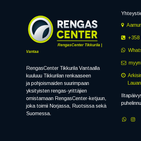
Yhteysti
Aamuru
+358 
RengasCenter Tikkurila |
What
Vantaa
myynt
RengasCenter Tikkurila Vantaalla
Arkis
kuuluuu Tikkurilan renkaaseen
Lauanta
ja pohjoismaiden suurimpaan
yksityisten rengas-yrittäjien
Iltapäivy
omistamaan RengasCenter-ketjuun,
puhelinn
joka toimii Norjassa, Ruotsissa sekä
Suomessa.