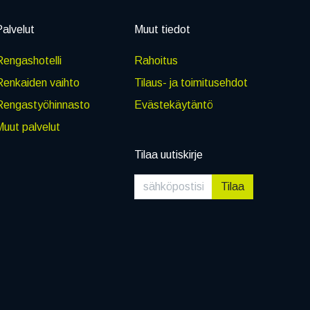
alvelut
Muut tiedot
engashotelli
Rahoitus
Renkaiden vaihto
Tilaus- ja toimitusehdot
Rengastyöhinnasto
Evästekäytäntö
uut palvelut
Tilaa uutiskirje
Tilaa