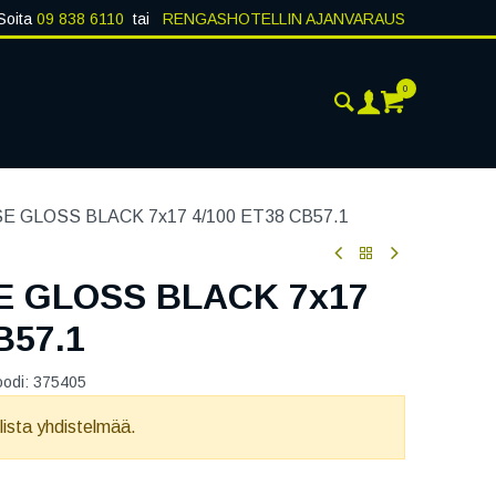
Soita
09 838 6110
tai
RENGASHOTELLIN AJANVARAUS
0
AJANKOHTAISTA
YHTEYSTIEDOT
E GLOSS BLACK 7x17 4/100 ET38 CB57.1
E GLOSS BLACK 7x17
B57.1
oodi:
375405
llista yhdistelmää.