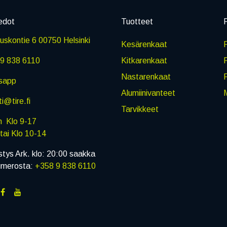
edot
Tuotteet
P
skontie 6 00750 Helsinki
Kesärenkaat
R
9 838 6110
Kitkarenkaat
Nastarenkaat
sapp
Alumiinivanteet
M
i@tire.fi
Tarvikkeet
in Klo 9-17
i Klo 10-14
stys Ark. klo: 20:00 saakka
umerosta:
+358 9 838 6110