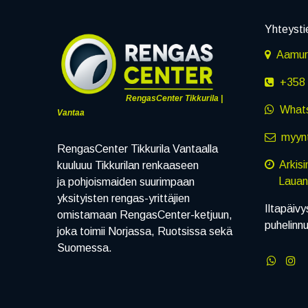
Yhteysti
Aamuru
+358 
RengasCenter Tikkurila |
What
Vantaa
myynt
RengasCenter Tikkurila Vantaalla
Arkis
kuuluuu Tikkurilan renkaaseen
Lauanta
ja pohjoismaiden suurimpaan
yksityisten rengas-yrittäjien
Iltapäivy
omistamaan RengasCenter-ketjuun,
puhelinn
joka toimii Norjassa, Ruotsissa sekä
Suomessa.