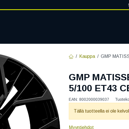
VANTEET
PALVELUT
RENGASHOTELLI
RENGASTIETOA
Kauppa
GMP MATISS
GMP MATISS
5/100 ET43 C
EAN:
8002000039037
Tuotek
Tällä tuotteella ei ole kelvo
Myyntiehdot