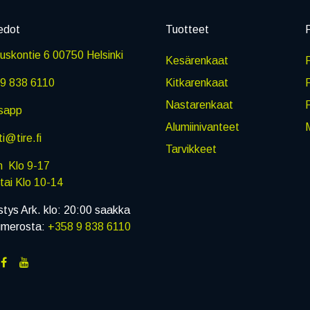
edot
Tuotteet
P
skontie 6 00750 Helsinki
Kesärenkaat
R
9 838 6110
Kitkarenkaat
Nastarenkaat
sapp
Alumiinivanteet
M
i@tire.fi
Tarvikkeet
in Klo 9-17
i Klo 10-14
stys Ark. klo: 20:00 saakka
umerosta:
+358 9 838 6110