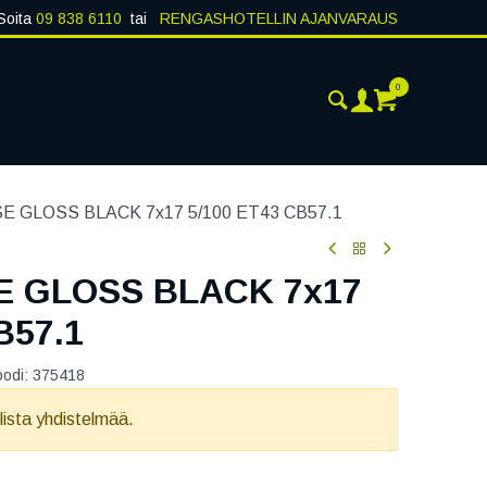
Soita
09 838 6110
tai
RENGASHOTELLIN AJANVARAUS
0
AJANKOHTAISTA
YHTEYSTIEDOT
E GLOSS BLACK 7x17 5/100 ET43 CB57.1
E GLOSS BLACK 7x17
B57.1
oodi:
375418
llista yhdistelmää.