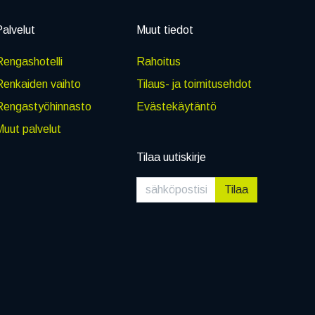
alvelut
Muut tiedot
engashotelli
Rahoitus
Renkaiden vaihto
Tilaus- ja toimitusehdot
Rengastyöhinnasto
Evästekäytäntö
uut palvelut
Tilaa uutiskirje
Tilaa