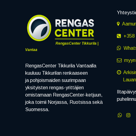
Yhteysti
Aamuru
+358 
RengasCenter Tikkurila |
What
Vantaa
myynt
RengasCenter Tikkurila Vantaalla
Arkis
kuuluuu Tikkurilan renkaaseen
Lauanta
ja pohjoismaiden suurimpaan
yksityisten rengas-yrittäjien
Iltapäivy
omistamaan RengasCenter-ketjuun,
puhelinn
joka toimii Norjassa, Ruotsissa sekä
Suomessa.