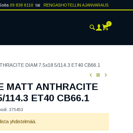
Soita
09 838 6110
tai
RENGASHOTELLIN AJANVARAUS
0
AJANKOHTAISTA
YHTEYSTIEDOT
RACITE DIAM 7.5x18 5/114.3 ET40 CB66.1
E MATT ANTHRACITE
5/114.3 ET40 CB66.1
oodi:
375453
llista yhdistelmää.