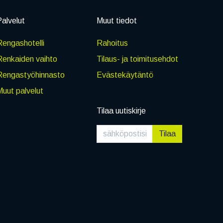
alvelut
Muut tiedot
engashotelli
Rahoitus
Renkaiden vaihto
Tilaus- ja toimitusehdot
Rengastyöhinnasto
Evästekäytäntö
uut palvelut
Tilaa uutiskirje
Tilaa