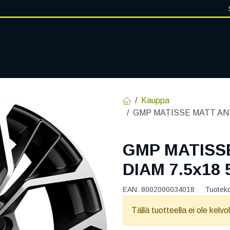
VANTEET
PALVELUT
RENGASHOTELLI
RENGASTIETOA
Kauppa
GMP MATISSE MATT ANTH
GMP MATISS
DIAM 7.5x18 
EAN:
8002000034018
Tuotek
Tällä tuotteella ei ole kelvo