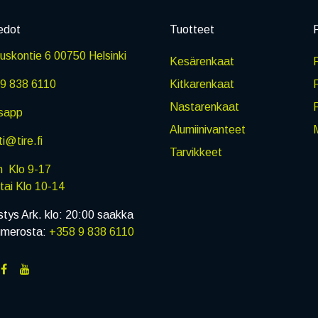
edot
Tuotteet
P
skontie 6 00750 Helsinki
Kesärenkaat
R
9 838 6110
Kitkarenkaat
Nastarenkaat
sapp
Alumiinivanteet
M
i@tire.fi
Tarvikkeet
in Klo 9-17
i Klo 10-14
stys Ark. klo: 20:00 saakka
umerosta:
+358 9 838 6110