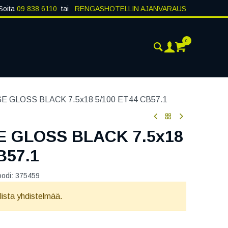
Soita
09 838 6110
tai
RENGASHOTELLIN AJANVARAUS
0
AJANKOHTAISTA
YHTEYSTIEDOT
 GLOSS BLACK 7.5x18 5/100 ET44 CB57.1
 GLOSS BLACK 7.5x18
B57.1
oodi:
375459
llista yhdistelmää.