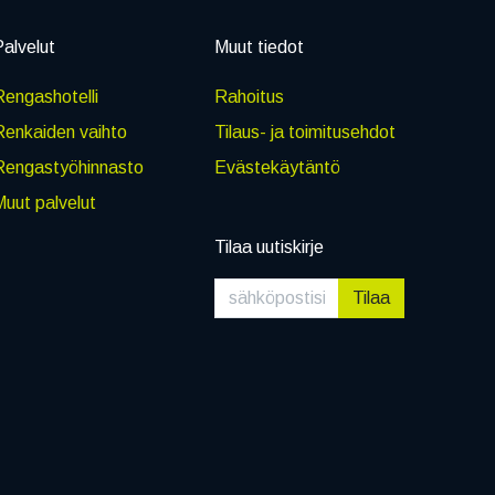
alvelut
Muut tiedot
engashotelli
Rahoitus
Renkaiden vaihto
Tilaus- ja toimitusehdot
Rengastyöhinnasto
Evästekäytäntö
uut palvelut
Tilaa uutiskirje
Tilaa