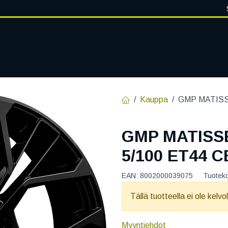
VANTEET
PALVELUT
RENGASHOTELLI
RENGASTIETOA
Kauppa
GMP MATISSE
GMP MATISSE
5/100 ET44 C
EAN:
8002000039075
Tuotek
Tällä tuotteella ei ole kelvo
Myyntiehdot