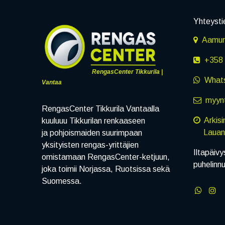
Yhteysti
Aamuru
+358 
RengasCenter Tikkurila |
What
Vantaa
myynt
RengasCenter Tikkurila Vantaalla
Arkis
kuuluuu Tikkurilan renkaaseen
Lauanta
ja pohjoismaiden suurimpaan
yksityisten rengas-yrittäjien
Iltapäivy
omistamaan RengasCenter-ketjuun,
puhelinn
joka toimii Norjassa, Ruotsissa sekä
Suomessa.