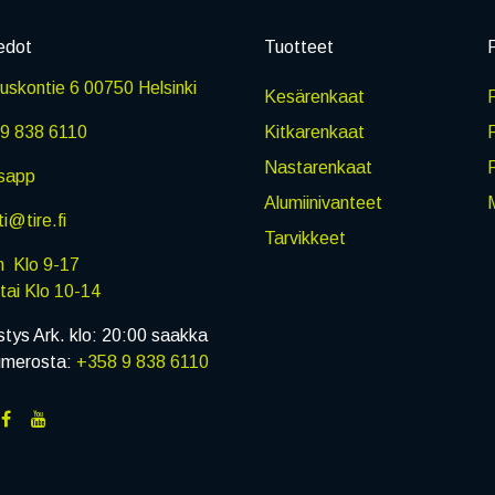
edot
Tuotteet
P
skontie 6 00750 Helsinki
Kesärenkaat
R
9 838 6110
Kitkarenkaat
Nastarenkaat
sapp
Alumiinivanteet
M
i@tire.fi
Tarvikkeet
in Klo 9-17
i Klo 10-14
stys Ark. klo: 20:00 saakka
umerosta:
+358 9 838 6110