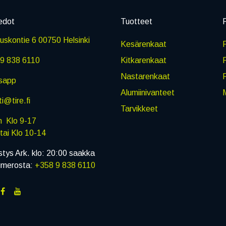
edot
Tuotteet
P
skontie 6 00750 Helsinki
Kesärenkaat
R
9 838 6110
Kitkarenkaat
Nastarenkaat
sapp
Alumiinivanteet
M
i@tire.fi
Tarvikkeet
in Klo 9-17
i Klo 10-14
stys Ark. klo: 20:00 saakka
umerosta:
+358 9 838 6110