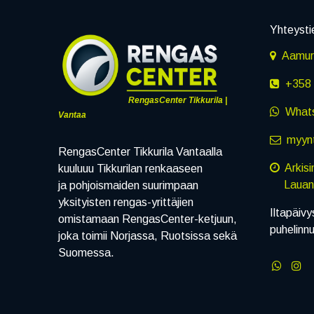
Yhteysti
Aamuru
+358 
RengasCenter Tikkurila |
What
Vantaa
myynt
RengasCenter Tikkurila Vantaalla
Arkis
kuuluuu Tikkurilan renkaaseen
Lauanta
ja pohjoismaiden suurimpaan
yksityisten rengas-yrittäjien
Iltapäivy
omistamaan RengasCenter-ketjuun,
puhelinn
joka toimii Norjassa, Ruotsissa sekä
Suomessa.