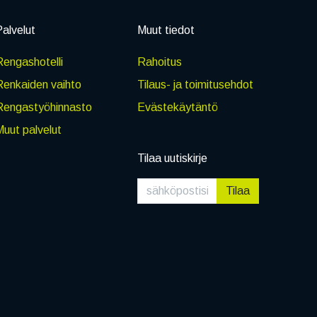
alvelut
Muut tiedot
engashotelli
Rahoitus
Renkaiden vaihto
Tilaus- ja toimitusehdot
Rengastyöhinnasto
Evästekäytäntö
uut palvelut
Tilaa uutiskirje
Tilaa