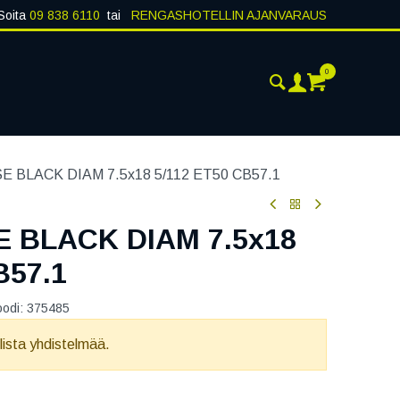
Soita
09 838 6110
tai
RENGASHOTELLIN AJANVARAUS
0
AJANKOHTAISTA
YHTEYSTIEDOT
 BLACK DIAM 7.5x18 5/112 ET50 CB57.1
 BLACK DIAM 7.5x18
B57.1
oodi:
375485
llista yhdistelmää.