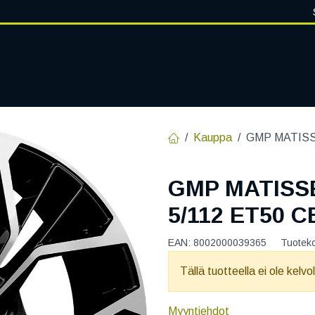
VANTEET
PALVELUT
RENGASHOTELLI
RENGASTIETOA
Kauppa
GMP MATISSE
GMP MATISSE
5/112 ET50 C
EAN:
8002000039365
Tuotek
Tällä tuotteella ei ole kelvo
Myyntiehdot