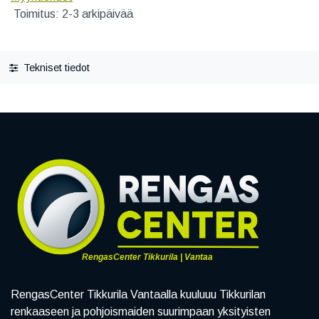
Toimitus: 2-3 arkipäivää
Tekniset tiedot
RengasCenter Tikkurila | Vantaa
RengasCenter Tikkurila Vantaalla kuuluuu Tikkurilan
renkaaseen ja pohjoismaiden suurimpaan yksityisten