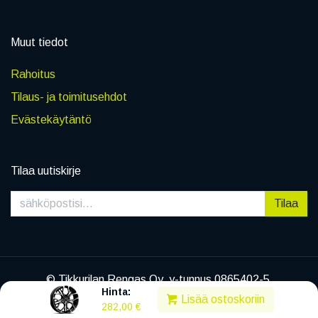
Muut tiedot
Rahoitus
Tilaus- ja toimitusehdot
Evästekäytäntö
Tilaa uutiskirje
Tilaa
© Tikkurilan Rengas Oy, y-tunnus 0865402-5
Hinta:
|
Tietosuojaseloste
Lisää ostoskoriin
282,00
€