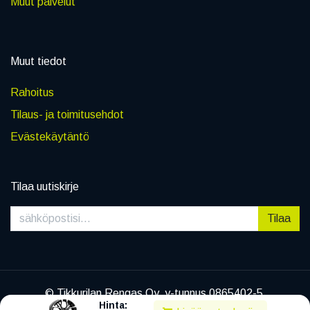
Muut palvelut
Muut tiedot
Rahoitus
Tilaus- ja toimitusehdot
Evästekäytäntö
Tilaa uutiskirje
Tilaa
© Tikkurilan Rengas Oy, y-tunnus 0865402-5
Hinta:
|
Tietosuojaseloste