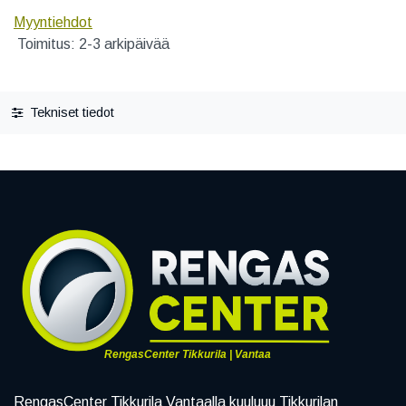
Myyntiehdot
Toimitus: 2-3 arkipäivää
Tekniset tiedot
RengasCenter Tikkurila | Vantaa
RengasCenter Tikkurila Vantaalla kuuluuu Tikkurilan