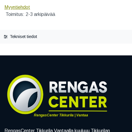
Myyntiehdot
Toimitus: 2-3 arkipäivää
Tekniset tiedot
RengasCenter Tikkurila | Vantaa
RengasCenter Tikkurila Vantaalla kuuluuu Tikkurilan