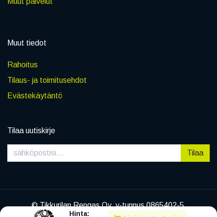
Muut palvelut
Muut tiedot
Rahoitus
Tilaus- ja toimitusehdot
Evästekäytäntö
Tilaa uutiskirje
Tilaa
© Tikkurilan Rengas Oy, y-tunnus 0865402-5
Hinta:
|
Tietosuojaseloste