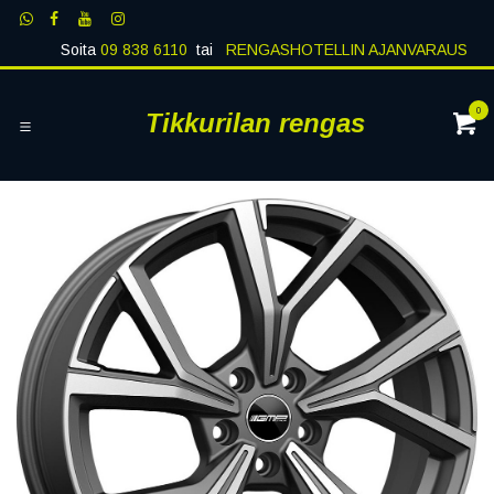
Siirry sisältöön
Soita
09 838 6110
tai
RENGASHOTELLIN AJANVARAUS
0
Tikkurilan rengas