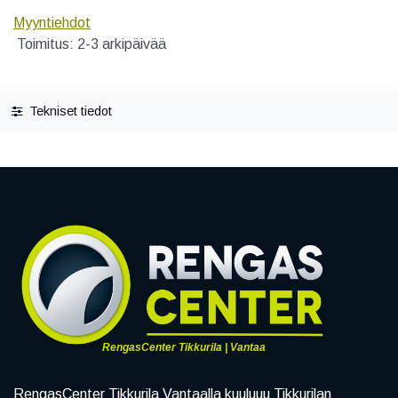
Myyntiehdot
Toimitus: 2-3 arkipäivää
Tekniset tiedot
RengasCenter Tikkurila | Vantaa
RengasCenter Tikkurila Vantaalla kuuluuu Tikkurilan