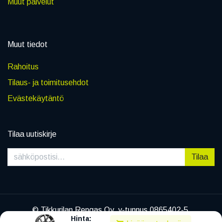
Muut palvelut
Muut tiedot
Rahoitus
Tilaus- ja toimitusehdot
Evästekäytäntö
Tilaa uutiskirje
Tilaa
© Tikkurilan Rengas Oy, y-tunnus 0865402-5
Hinta:
|
Tietosuojaseloste