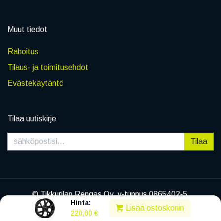
Muut tiedot
Rahoitus
Tilaus- ja toimitusehdot
Evästekäytäntö
Tilaa uutiskirje
Tilaa
© Tikkurilan Rengas Oy, y-tunnus 0865402-5
Hinta:
|
Tietosuojaseloste
Lisää ostoskoriin
220,00
€