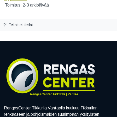
Toimitus: 2-3 arkipäivää
Tekniset tiedot
RengasCenter Tikkurila | Vantaa
RengasCenter Tikkurila Vantaalla kuuluuu Tikkurilan
renkaaseen ja pohjoismaiden suurimpaan yksityisten