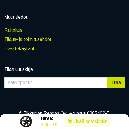
Muut tiedot
Rahoitus
Tilaus- ja toimitusehdot
Evästekäytäntö
Tilaa uutiskirje
Tilaa
© Tikkurilan Rengas Oy, y-tunnus 0865402-5
Hinta:
|
Tietosuojaseloste
Lisää ostoskoriin
249,00
€