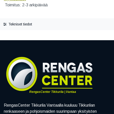
Toimitus: 2-3 arkipäivää
Tekniset tiedot
RengasCenter Tikkurila | Vantaa
RengasCenter Tikkurila Vantaalla kuuluuu Tikkurilan
renkaaseen ja pohjoismaiden suurimpaan yksityisten