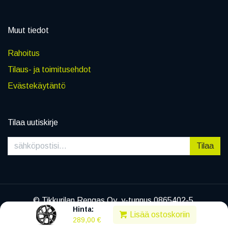
Muut tiedot
Rahoitus
Tilaus- ja toimitusehdot
Evästekäytäntö
Tilaa uutiskirje
Tilaa
© Tikkurilan Rengas Oy, y-tunnus 0865402-5
Hinta:
|
Tietosuojaseloste
Lisää ostoskoriin
289,00
€