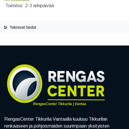
Toimitus: 2-3 arkipäivää
Tekniset tiedot
RengasCenter Tikkurila | Vantaa
RengasCenter Tikkurila Vantaalla kuuluuu Tikkurilan
renkaaseen ja pohjoismaiden suurimpaan yksityisten