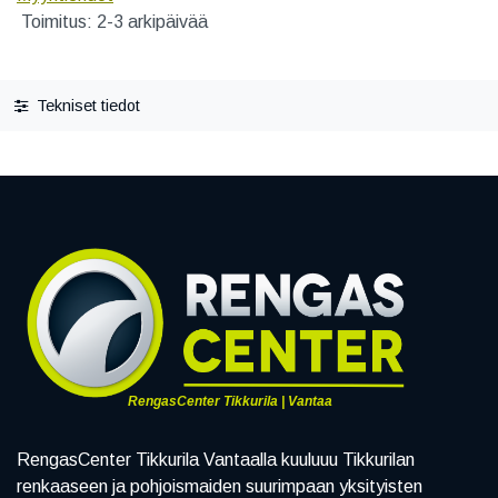
Toimitus: 2-3 arkipäivää
Tekniset tiedot
RengasCenter Tikkurila | Vantaa
RengasCenter Tikkurila Vantaalla kuuluuu Tikkurilan
renkaaseen ja pohjoismaiden suurimpaan yksityisten