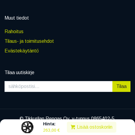
Muut tiedot
Rahoitus
Tilaus- ja toimitusehdot
Evästekäytäntö
Tilaa uutiskirje
Tilaa
© Tikkurilan Rengas Oy, y-tunnus 0865402-5
Hinta:
|
Tietosuojaseloste
Lisää ostoskoriin
263,00
€