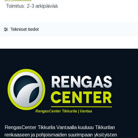
Toimitus: 2-3 arkipäivää
Tekniset tiedot
RengasCenter Tikkurila | Vantaa
RengasCenter Tikkurila Vantaalla kuuluuu Tikkurilan
renkaaseen ja pohjoismaiden suurimpaan yksityisten