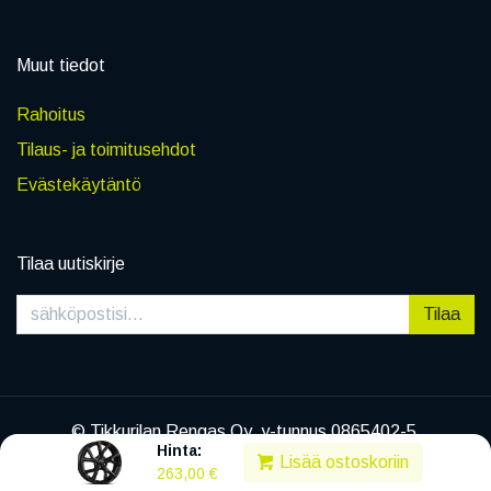
Muut tiedot
Rahoitus
Tilaus- ja toimitusehdot
Evästekäytäntö
Tilaa uutiskirje
Tilaa
© Tikkurilan Rengas Oy, y-tunnus 0865402-5
Hinta:
|
Tietosuojaseloste
Lisää ostoskoriin
263,00
€