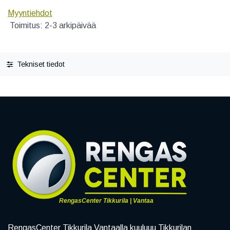
Myyntiehdot
Toimitus: 2-3 arkipäivää
Tekniset tiedot
RengasCenter Tikkurila | Vantaa
RengasCenter Tikkurila Vantaalla kuuluuu Tikkurilan