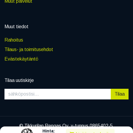
Muut palvelut
Muut tiedot
Rahoitus
Tilaus- ja toimitusehdot
Evästekäytäntö
Tilaa uutiskirje
Tilaa
© Tikkurilan Rengas Oy, y-tunnus 0865402-5
Hinta:
|
Tietosuojaseloste