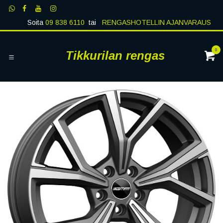
Siirry sisältöön
Soita
09 838 6110
tai
RENGASHOTELLIN AJANVARAUS
0
Tikkurilan rengas