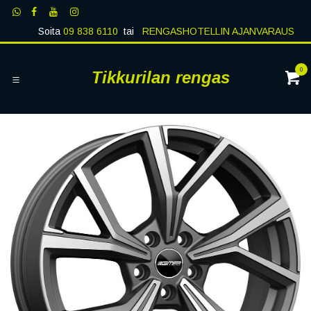
Siirry sisältöön
Soita
09 838 6110
tai
RENGASHOTELLIN AJANVARAUS
0
Tikkurilan rengas