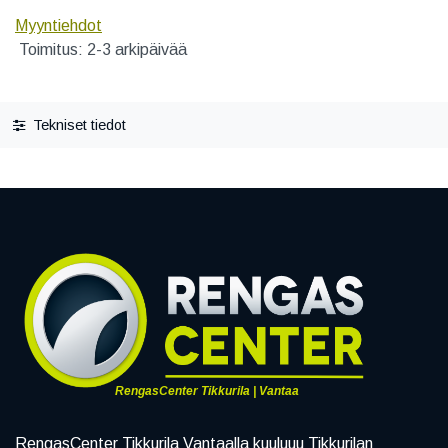
Myyntiehdot
Toimitus: 2-3 arkipäivää
Tekniset tiedot
RengasCenter Tikkurila | Vantaa
RengasCenter Tikkurila Vantaalla kuuluuu Tikkurilan