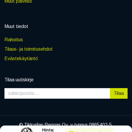
Muut palvelut
Muut tiedot
Rahoitus
Tilaus- ja toimitusehdot
Evästekäytäntö
Tilaa uutiskirje
Tilaa
© Tikkurilan Rengas Oy, y-tunnus 0865402-5
Hinta:
|
Tietosuojaseloste