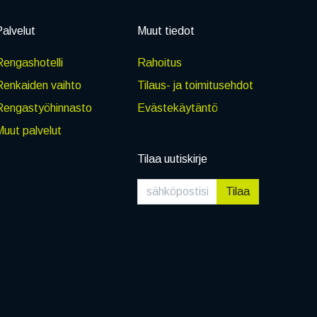
alvelut
Muut tiedot
engashotelli
Rahoitus
Renkaiden vaihto
Tilaus- ja toimitusehdot
Rengastyöhinnasto
Evästekäytäntö
uut palvelut
Tilaa uutiskirje
Tilaa