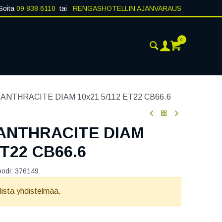
Soita
09 838 6110
tai
RENGASHOTELLIN AJANVARAUS
0
AJANKOHTAISTA
YHTEYSTIEDOT
ANTHRACITE DIAM 10x21 5/112 ET22 CB66.6
ANTHRACITE DIAM
ET22 CB66.6
oodi:
376149
llista yhdistelmää.