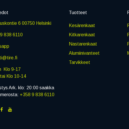
edot
Tuotteet
P
skontie 6 00750 Helsinki
Kesärenkaat
R
9 838 6110
Kitkarenkaat
Nastarenkaat
sapp
Alumiinivanteet
M
i@tire.fi
Tarvikkeet
in Klo 9-17
i Klo 10-14
stys Ark. klo: 20:00 saakka
umerosta:
+358 9 838 6110