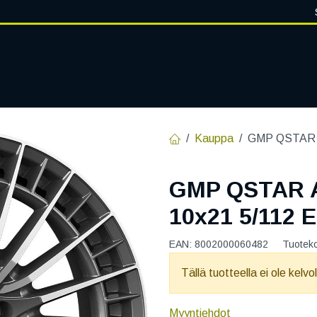
VANTEET
PALVELUT
RENGASHOTELLI
RENGASTIETOA
Kauppa
GMP QSTAR 
GMP QSTAR 
10x21 5/112 
EAN:
8002000060482
Tuotek
Tällä tuotteella ei ole kelvo
Myyntiehdot