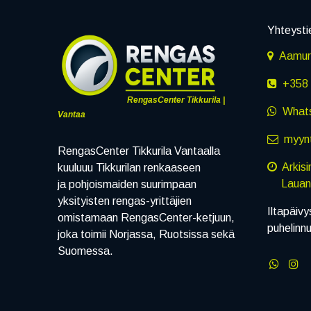
Yhteysti
Aamuru
+358 
RengasCenter Tikkurila |
What
Vantaa
myynt
RengasCenter Tikkurila Vantaalla
Arkis
kuuluuu Tikkurilan renkaaseen
Lauanta
ja pohjoismaiden suurimpaan
yksityisten rengas-yrittäjien
Iltapäivy
omistamaan RengasCenter-ketjuun,
puhelinn
joka toimii Norjassa, Ruotsissa sekä
Suomessa.