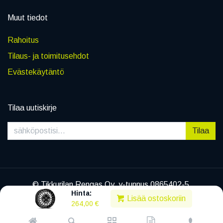
Muut tiedot
Rahoitus
Tilaus- ja toimitusehdot
Evästekäytäntö
Tilaa uutiskirje
Tilaa
© Tikkurilan Rengas Oy, y-tunnus 0865402-5
Hinta:
|
Tietosuojaseloste
Lisää ostoskoriin
264,00
€
Powered by
Legenda EC