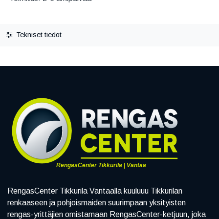
Tekniset tiedot
RengasCenter Tikkurila | Vantaa
RengasCenter Tikkurila Vantaalla kuuluuu Tikkurilan
renkaaseen ja pohjoismaiden suurimpaan yksityisten
rengas-yrittäjien omistamaan RengasCenter-ketjuun, joka