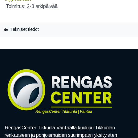
Toimitus: 2-3 arkipäivää
Tekniset tiedot
RengasCenter Tikkurila | Vantaa
RengasCenter Tikkurila Vantaalla kuuluuu Tikkurilan
renkaaseen ja pohjoismaiden suurimpaan yksityisten