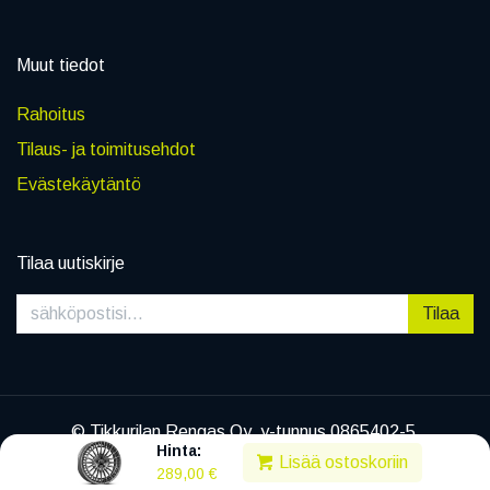
Muut tiedot
Rahoitus
Tilaus- ja toimitusehdot
Evästekäytäntö
Tilaa uutiskirje
Tilaa
© Tikkurilan Rengas Oy, y-tunnus 0865402-5
Hinta:
|
Tietosuojaseloste
Lisää ostoskoriin
289,00
€