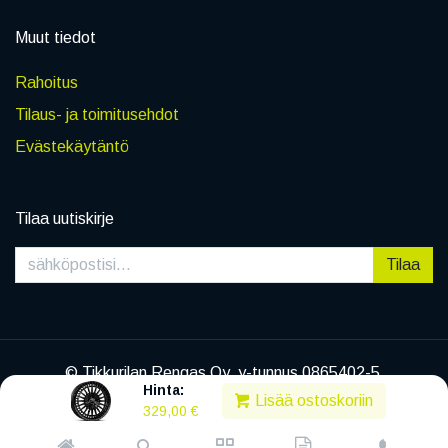
Muut tiedot
Rahoitus
Tilaus- ja toimitusehdot
Evästekäytäntö
Tilaa uutiskirje
Tilaa
© Tikkurilan Rengas Oy, y-tunnus 0865402-5
Hinta:
|
Tietosuojaseloste
Lisää ostoskoriin
329,00
€
Powered by
Legenda EC