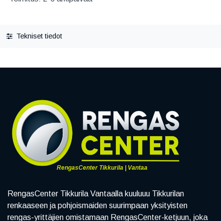
Tekniset tiedot
RengasCenter Tikkurila | Vantaa
RengasCenter Tikkurila Vantaalla kuuluuu Tikkurilan
renkaaseen ja pohjoismaiden suurimpaan yksityisten
rengas-yrittäjien omistamaan RengasCenter-ketjuun, joka