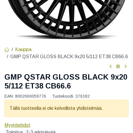
Kauppa
GMP QSTAR GLOSS BLACK 9x20 5/112 ET38 CB66.6
GMP QSTAR GLOSS BLACK 9x20
5/112 ET38 CB66.6
EAN:
8002000059776
Tuotekoodi:
376182
Tällä tuotteella ei ole kelvollista yhdistelmää.
Myyntiehdot
Toimitus: 2-3 arkipäivää