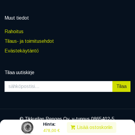
Muut tiedot
Rahoitus
Tilaus- ja toimitusehdot
Evästekäytäntö
Tilaa uutiskirje
Tilaa
© Tikkurilan Rengas Oy, y-tunnus 0865402-5
Hinta:
|
Tietosuojaseloste
Lisää ostoskoriin
478,00
€