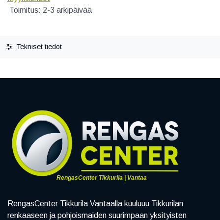
Toimitus: 2-3 arkipäivää
Tekniset tiedot
RengasCenter Tikkurila | Vantaa
RengasCenter Tikkurila Vantaalla kuuluuu Tikkurilan
renkaaseen ja pohjoismaiden suurimpaan yksityisten