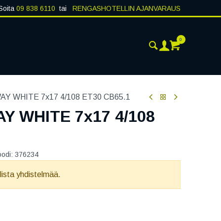
Soita
09 838 6110
tai
RENGASHOTELLIN AJANVARAUS
0
AJANKOHTAISTA
YHTEYSTIEDOT
Y WHITE 7x17 4/108 ET30 CB65.1
 WHITE 7x17 4/108
oodi:
376234
llista yhdistelmää.