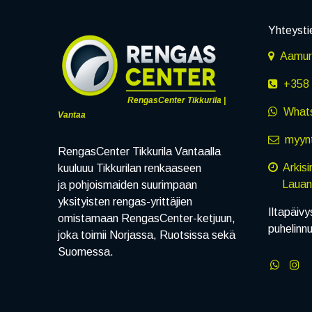
Yhteysti
Aamuru
+358 
RengasCenter Tikkurila |
What
Vantaa
myynt
RengasCenter Tikkurila Vantaalla
Arkis
kuuluuu Tikkurilan renkaaseen
Lauanta
ja pohjoismaiden suurimpaan
yksityisten rengas-yrittäjien
Iltapäivy
omistamaan RengasCenter-ketjuun,
puhelinn
joka toimii Norjassa, Ruotsissa sekä
Suomessa.