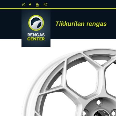
Siirry sisältöön
Tikkurilan rengas
RENKAAT