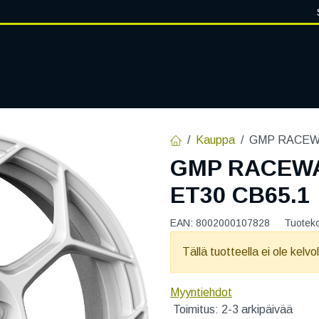
VANTEET
PALVELUT
RENGASHOTELLI
RENGASTIETOA
Kauppa
GMP RACEWA
GMP RACEWAY
ET30 CB65.1
EAN:
8002000107828
Tuotek
Tällä tuotteella ei ole kelvo
Myyntiehdot
Toimitus: 2-3 arkipäivää