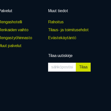
alvelut
Muut tiedot
engashotelli
Rahoitus
Renkaiden vaihto
Tilaus- ja toimitusehdot
Rengastyöhinnasto
Evästekäytäntö
uut palvelut
Tilaa uutiskirje
Tilaa