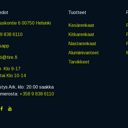
edot
Tuotteet
P
skontie 6 00750 Helsinki
Kesärenkaat
R
9 838 6110
Kitkarenkaat
Nastarenkaat
sapp
Alumiinivanteet
M
i@tire.fi
Tarvikkeet
in Klo 9-17
i Klo 10-14
stys Ark. klo: 20:00 saakka
umerosta:
+358 9 838 6110