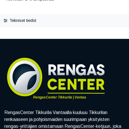
Tekniset tiedot
RengasCenter Tikkurila | Vantaa
RengasCenter Tikkurila Vantaalla kuuluuu Tikkurilan
renkaaseen ja pohjoismaiden suurimpaan yksityisten
rengas-yrittäjien omistamaan RengasCenter-ketjuun, joka