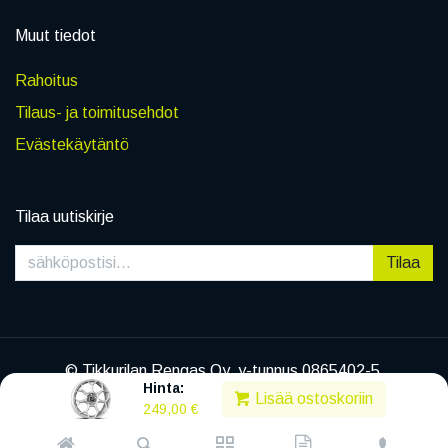
Muut tiedot
Rahoitus
Tilaus- ja toimitusehdot
Evästekäytäntö
Tilaa uutiskirje
Tilaa
© Tikkurilan Rengas Oy, y-tunnus 0865402-5
Hinta:
|
Tietosuojaseloste
Lisää ostoskoriin
249,00
€
Powered by
Legenda EC