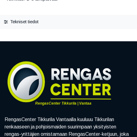
Tekniset tiedot
RengasCenter Tikkurila | Vantaa
RengasCenter Tikkurila Vantaalla kuuluuu Tikkurilan
renkaaseen ja pohjoismaiden suurimpaan yksityisten
rengas-yrittäjien omistamaan RengasCenter-ketjuun, joka