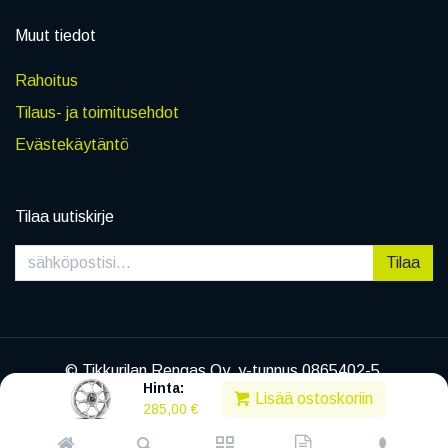
Muut tiedot
Rahoitus
Tilaus- ja toimitusehdot
Evästekäytäntö
Tilaa uutiskirje
Tilaa
© Tikkurilan Rengas Oy, y-tunnus 0865402-5
Hinta:
|
Tietosuojaseloste
Lisää ostoskoriin
285,00
€
Powered by
Legenda EC