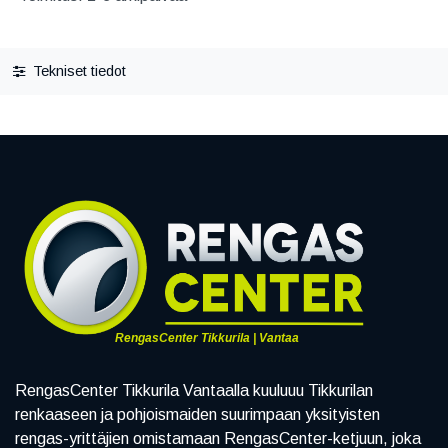
Tekniset tiedot
RengasCenter Tikkurila | Vantaa
RengasCenter Tikkurila Vantaalla kuuluuu Tikkurilan
renkaaseen ja pohjoismaiden suurimpaan yksityisten
rengas-yrittäjien omistamaan RengasCenter-ketjuun, joka