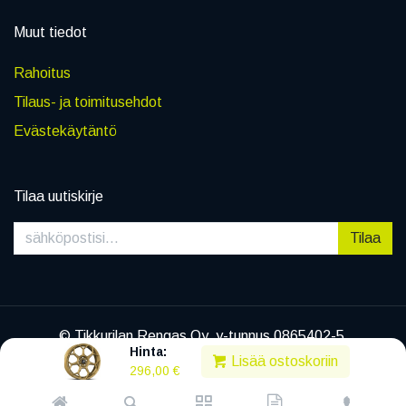
Muut tiedot
Rahoitus
Tilaus- ja toimitusehdot
Evästekäytäntö
Tilaa uutiskirje
Tilaa
© Tikkurilan Rengas Oy, y-tunnus 0865402-5
Hinta:
|
Tietosuojaseloste
Lisää ostoskoriin
296,00
€
Powered by
Legenda EC