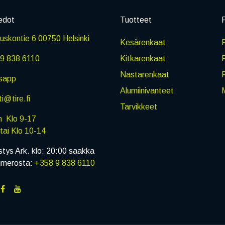
edot
Tuotteet
P
skontie 6 00750 Helsinki
Kesärenkaat
R
9 838 6110
Kitkarenkaat
Nastarenkaat
sapp
Alumiinivanteet
M
i@tire.fi
Tarvikkeet
in Klo 9-17
i Klo 10-14
stys Ark. klo: 20:00 saakka
umerosta:
+358 9 838 6110