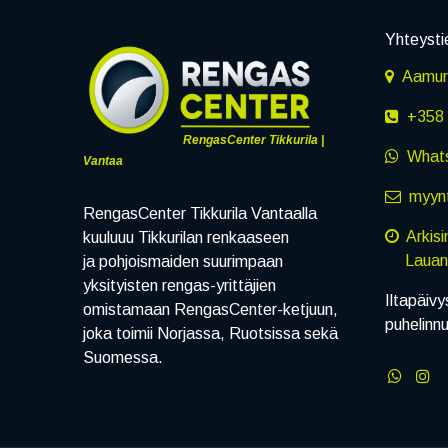
Yhteysti
Aamuru
+358 
RengasCenter Tikkurila |
What
Vantaa
myynt
RengasCenter Tikkurila Vantaalla
Arkis
kuuluuu Tikkurilan renkaaseen
Lauanta
ja pohjoismaiden suurimpaan
yksityisten rengas-yrittäjien
Iltapäivy
omistamaan RengasCenter-ketjuun,
puhelinn
joka toimii Norjassa, Ruotsissa sekä
Suomessa.