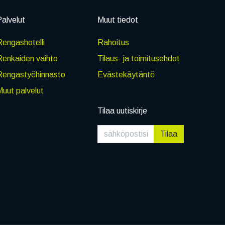
alvelut
Muut tiedot
engashotelli
Rahoitus
Renkaiden vaihto
Tilaus- ja toimitusehdot
Rengastyöhinnasto
Evästekäytäntö
uut palvelut
Tilaa uutiskirje
Tilaa