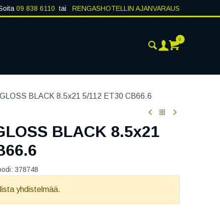
Soita
09 838 6110
tai
RENGASHOTELLIN AJANVARAUS
0
AJANKOHTAISTA
YHTEYSTIEDOT
LOSS BLACK 8.5x21 5/112 ET30 CB66.6
GLOSS BLACK 8.5x21
B66.6
oodi:
378748
llista yhdistelmää.