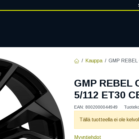
VANTEET
PALVELUT
RENGASHOTELLI
RENGASTIETOA
Kauppa
GMP REBEL G
GMP REBEL 
5/112 ET30 C
EAN:
8002000044949
Tuotek
Tällä tuotteella ei ole kelvo
Myyntiehdot