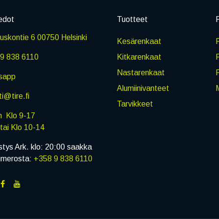
edot
Tuotteet
P
skontie 6 00750 Helsinki
Kesärenkaat
R
9 838 6110
Kitkarenkaat
Nastarenkaat
sapp
Alumiinivanteet
M
i@tire.fi
Tarvikkeet
in Klo 9-17
i Klo 10-14
stys Ark. klo: 20:00 saakka
umerosta:
+358 9 838 6110