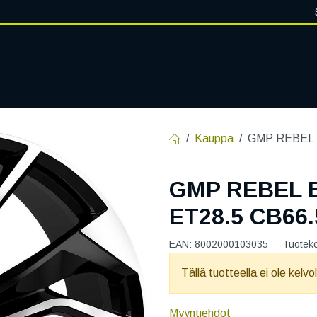
VANTEET
PALVELUT
RENGASHOTELLI
RENGASTIETOA
Kauppa
GMP REBEL B
GMP REBEL B
ET28.5 CB66.
EAN:
8002000103035
Tuotek
Tällä tuotteella ei ole kelvo
Myyntiehdot