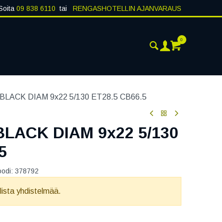
Soita
09 838 6110
tai
RENGASHOTELLIN AJANVARAUS
0
AJANKOHTAISTA
YHTEYSTIEDOT
LACK DIAM 9x22 5/130 ET28.5 CB66.5
LACK DIAM 9x22 5/130
5
oodi:
378792
llista yhdistelmää.