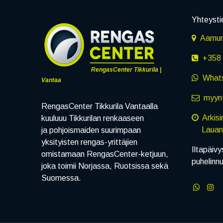
Yhteysti
Aamuru
+358 
RengasCenter Tikkurila |
What
Vantaa
myynt
RengasCenter Tikkurila Vantaalla
Arkis
kuuluuu Tikkurilan renkaaseen
Lauanta
ja pohjoismaiden suurimpaan
yksityisten rengas-yrittäjien
Iltapäivy
omistamaan RengasCenter-ketjuun,
puhelinn
joka toimii Norjassa, Ruotsissa sekä
Suomessa.