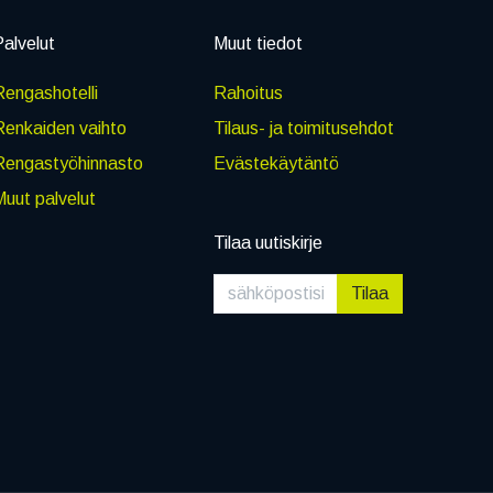
alvelut
Muut tiedot
engashotelli
Rahoitus
Renkaiden vaihto
Tilaus- ja toimitusehdot
Rengastyöhinnasto
Evästekäytäntö
uut palvelut
Tilaa uutiskirje
Tilaa