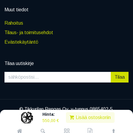
Muut tiedot
Rahoitus
Tilaus- ja toimitusehdot
Evästekäytäntö
Tilaa uutiskirje
Tilaa
© Tikkurilan Rengas Oy, y-tunnus 0865402-5
Hinta:
|
Tietosuojaseloste
Lisää ostoskoriin
550,00
€
Powered by
Legenda EC