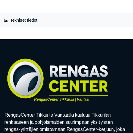
Tekniset tiedot
RengasCenter Tikkurila | Vantaa
RengasCenter Tikkurila Vantaalla kuuluuu Tikkurilan
renkaaseen ja pohjoismaiden suurimpaan yksityisten
rengas-yrittäjien omistamaan RengasCenter-ketjuun, joka