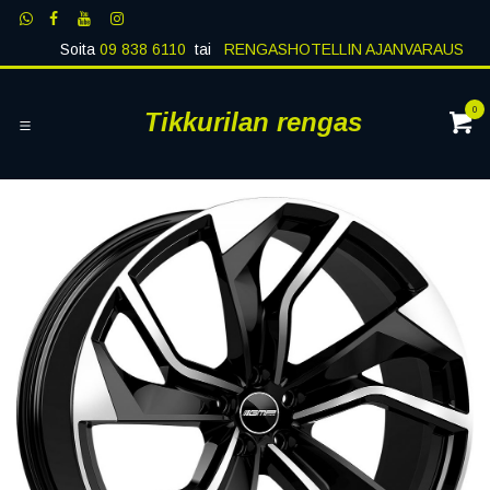
Siirry sisältöön
Soita
09 838 6110
tai
RENGASHOTELLIN AJANVARAUS
0
Tikkurilan rengas